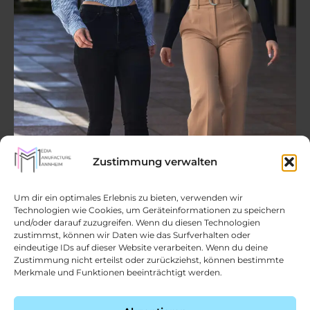
Zustimmung verwalten
Wir haben eine Mission: Ihr Hotel sichtbar machen und
Um dir ein optimales Erlebnis zu bieten, verwenden wir
Technologien wie Cookies, um Geräteinformationen zu speichern
an die richtige Zielgruppe vermarkten.
und/oder darauf zuzugreifen. Wenn du diesen Technologien
zustimmst, können wir Daten wie das Surfverhalten oder
Diese Mission verfolgen wir seit 2020. Denn da haben
eindeutige IDs auf dieser Website verarbeiten. Wenn du deine
sich die beiden studierten Medien- und
Zustimmung nicht erteilst oder zurückziehst, können bestimmte
Kommunikationswissenschaftlerinnen Maria Naomi
Merkmale und Funktionen beeinträchtigt werden.
Klag und Nelly Becher zusammengetan, um die Media
Manufacture Mannheim zu gründen. Ihr Ziel?
Digitalisierung und Marketing in der deutschen