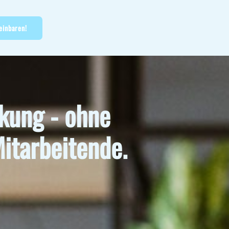
einbaren!
rkung - ohne
itarbeitende.