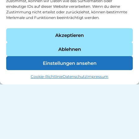
zustimmst, können wir Daten wie das Surfverhalten oder
eindeutige IDs auf dieser Website verarbeiten. Wenn du deine
Zustimmung nicht erteilst oder zurückziehst, können bestimmte
Merkmale und Funktionen beeinträchtigt werden.
Akzeptieren
Ablehnen
Einstellungen ansehen
Cookie-Richtlinie
Datenschutz
Impressum
Media Manufacture Mannheim GmbH
Weinheimer Str. 64