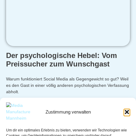
Der psychologische Hebel: Vom
Preissucher zum Wunschgast
Warum funktioniert Social Media als Gegengewicht so gut? Weil
es den Gast in einer völlig anderen psychologischen Verfassung
abholt.
Vom rationalen zum emotionalen Modus:
Ein Nutzer auf
einem Portal befindet sich im „Transaktions-Modus“. Er will eine
Zustimmung verwalten
rationale Entscheidung treffen und sucht nach dem besten Deal.
Ein Nutzer auf Instagram oder TikTok befindet sich im
„Inspirations-Modus“. Er scrollt entspannt durch seinen Feed
Um dir ein optimales Erlebnis zu bieten, verwenden wir Technologien wie
und ist offen für Träume.
Cookies, um Geräteinformationen zu speichern und/oder darauf